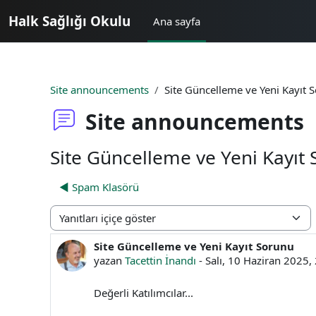
Ana içeriğe git
Halk Sağlığı Okulu
Ana sayfa
Site announcements
Site Güncelleme ve Yeni Kayıt 
Site announcements
Site Güncelleme ve Yeni Kayıt
◀︎ Spam Klasörü
Görünüm modu
Site Güncelleme ve Yeni Kayıt Sorunu
Yanıt sayısı: 0
yazan
Tacettin İnandı
-
Salı, 10 Haziran 2025,
Değerli Katılımcılar...