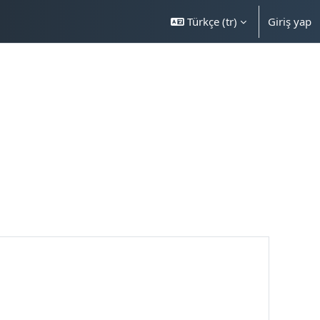
Türkçe ‎(tr)‎
Giriş yap